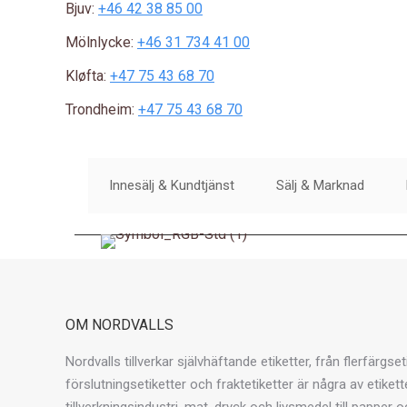
Bjuv:
+46 42 38 85 00
Mölnlycke:
+46 31 734 41 00
Kløfta:
+47 75 43 68 70
Trondheim:
+47 75 43 68 70
Innesälj & Kundtjänst
Sälj & Marknad
OM NORDVALLS
Nordvalls tillverkar självhäftande etiketter, från flerfärgset
förslutningsetiketter och fraktetiketter är några av etiket
tillverkningsindustri, mat, dryck och livsmedel till papper