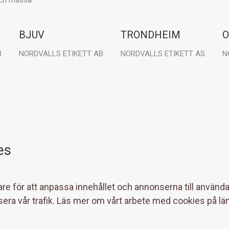
BJUV
TRONDHEIM
O
B
NORDVALLS ETIKETT AB
NORDVALLS ETIKETT AS
N
Visit:
Visit:
Vi
Granitgatan 6
Østre Rosten 78B
T
267 35 Bjuv
7075 Tiller
2
es
re för att anpassa innehållet och annonserna till användar
sera vår trafik. Läs mer om vårt arbete med cookies på lä