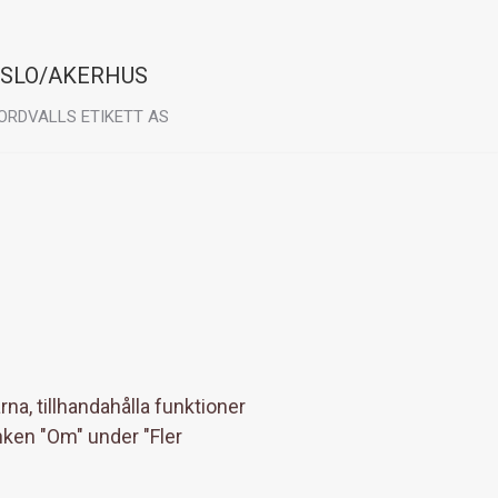
SLO/AKERHUS
ORDVALLS ETIKETT AS
sit:
rondheimsveien 64
040 Kløfta
na, tillhandahålla funktioner
nken "Om" under "Fler