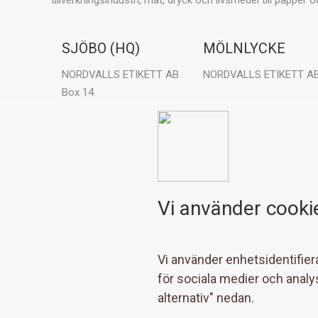
SJÖBO (HQ)
MÖLNLYCKE
NORDVALLS ETIKETT AB
NORDVALLS ETIKETT A
Box 14
275 21 Sjöbo
Visit:
Konstruktionsvägen 3
Visit:
435 33 Mölnlycke
Planteringsgatan 46
275 39 Sjöbo
Vi använder cooki
Du hittar oss på:
F
L
I
E
a
i
n
-
c
n
s
p
Vi använder enhetsidentifiera
e
k
t
o
för sociala medier och analy
b
e
a
s
alternativ" nedan.
o
d
g
t