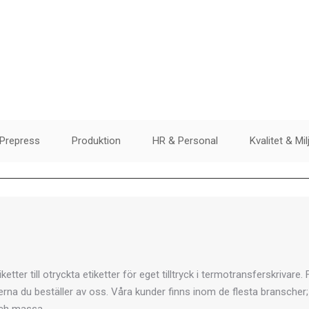
Prepress
Produktion
HR & Personal
Kvalitet & Mil
iketter till otryckta etiketter för eget tilltryck i termotransferskrivare. 
terna du beställer av oss. Våra kunder finns inom de flesta branscher; 
 och massa.