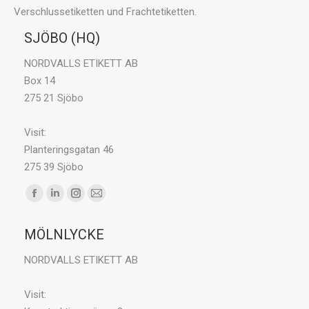
Verschlussetiketten und Frachtetiketten.
SJÖBO (HQ)
NORDVALLS ETIKETT AB
Box 14
275 21 Sjöbo
Visit:
Planteringsgatan 46
275 39 Sjöbo
Finden Sie uns auf:
F
L
I
E
a
i
n
-
MÖLNLYCKE
c
n
s
M
e
k
t
a
NORDVALLS ETIKETT AB
b
e
a
i
o
d
g
l
Visit:
o
i
r
p