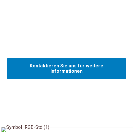
Finden Sie nicht, was Sie suchen?
Dann kontaktieren Sie bitte unseren
Kundensupport. Dort hilft man Ihnen gern, das
richtige Etikett zu finden.
Kontaktieren Sie uns für weitere
Informationen