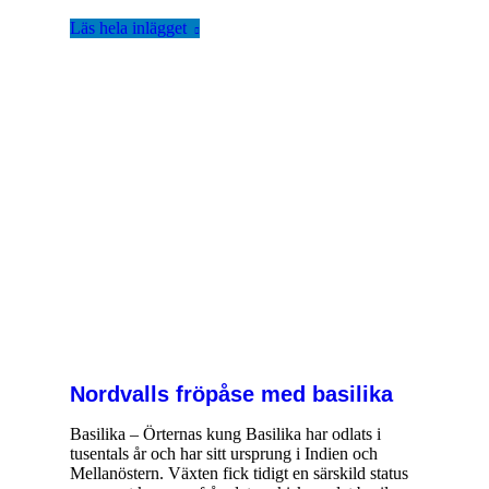
Läs hela inlägget
Nordvalls fröpåse med basilika
Basilika – Örternas kung Basilika har odlats i
tusentals år och har sitt ursprung i Indien och
Mellanöstern. Växten fick tidigt en särskild status