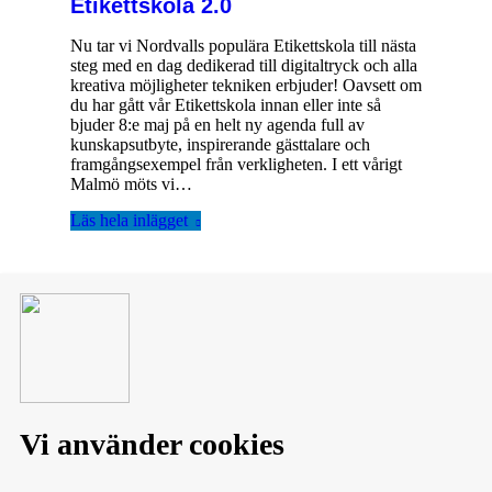
Etikettskola 2.0
Nu tar vi Nordvalls populära Etikettskola till nästa
steg med en dag dedikerad till digitaltryck och alla
kreativa möjligheter tekniken erbjuder! Oavsett om
du har gått vår Etikettskola innan eller inte så
bjuder 8:e maj på en helt ny agenda full av
kunskapsutbyte, inspirerande gästtalare och
framgångsexempel från verkligheten. I ett vårigt
Malmö möts vi…
Läs hela inlägget
1
2
→
Vi använder cookies