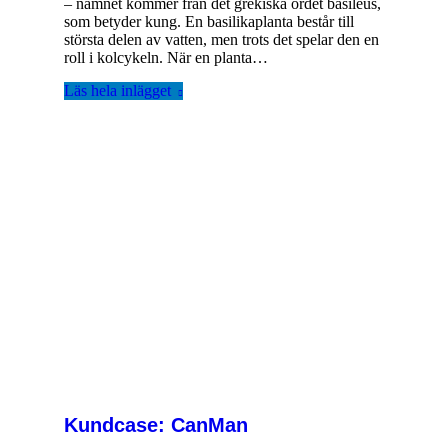
– namnet kommer från det grekiska ordet basileus,
som betyder kung. En basilika­planta består till
största delen av vatten, men trots det spelar den en
roll i kolcykeln. När en planta…
Läs hela inlägget
Kundcase: CanMan