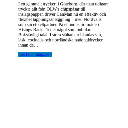
I ett gammalt tryckeri i Göteborg, där man tidigare
tryckte allt från OLW:s chipspåsar till
inslagspapper, driver CanMan nu en effektiv och
flexibel tappningsanläggning – med Nordvalls
som sin etikettpartner. På ett industriområde i
Hisings Backa är det något som bubblar.
Bokstavligt talat. I stora ståltankar blandas vin,
läsk, cocktails och norrländska nationaldrycker
innan de…
Läs hela inlägget