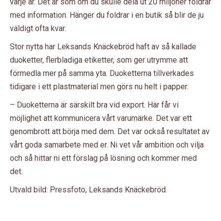
varje år. Det är som om du skulle dela ut 20 miljoner foldrar
med information. Hänger du foldrar i en butik så blir de ju
väldigt ofta kvar.
Stor nytta har Leksands Knäckebröd haft av så kallade
duoketter, flerbladiga etiketter, som ger utrymme att
förmedla mer på samma yta. Duoketterna tillverkades
tidigare i ett plastmaterial men görs nu helt i papper.
– Duoketterna är särskilt bra vid export. Här får vi
möjlighet att kommunicera vårt varumärke. Det var ett
genombrott att börja med dem. Det var också resultatet av
vårt goda samarbete med er. Ni vet vår ambition och vilja
och så hittar ni ett förslag på lösning och kommer med
det.
Utvald bild: Pressfoto, Leksands Knäckebröd.