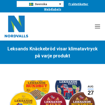
Fraktetiketter
Svenska
Web4labels
Leksands Knäckebröd visar klimatavtryck
på varje produkt
Du är här:
AUG
27