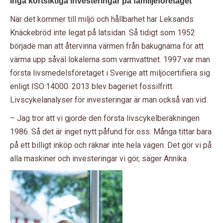
Inga kortsiktiga investeringar på familjeföretaget
När det kommer till miljö och hållbarhet har Leksands
Knäckebröd inte legat på latsidan. Så tidigt som 1952
började man att återvinna värmen från bakugnarna för att
värma upp såväl lokalerna som varmvattnet. 1997 var man
första livsmedelsföretaget i Sverige att miljöcertifiera sig
enligt ISO:14000. 2013 blev bageriet fossilfritt.
Livscykelanalyser för investeringar är man också van vid.
– Jag tror att vi gjorde den första livscykelberäkningen
1986. Så det är inget nytt påfund för oss. Många tittar bara
på ett billigt inköp och räknar inte hela vägen. Det gör vi på
alla maskiner och investeringar vi gör, säger Annika.