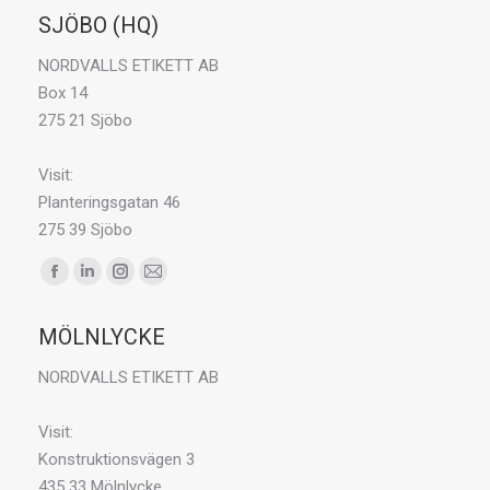
SJÖBO (HQ)
NORDVALLS ETIKETT AB
Box 14
275 21 Sjöbo
Visit:
Planteringsgatan 46
275 39 Sjöbo
Du hittar oss på:
F
L
I
E
a
i
n
-
MÖLNLYCKE
c
n
s
p
e
k
t
o
NORDVALLS ETIKETT AB
b
e
a
s
o
d
g
t
Visit:
o
i
r
p
Konstruktionsvägen 3
k
n
a
a
435 33 Mölnlycke