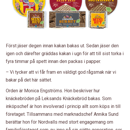
Först jäser degen innan kakan bakas ut. Sedan jäser den
igen och därefter gräddas kakan i ugn för att till sist torka i
fyra timmar på spett innan den packas i papper.
– Vi tycker att vi får fram en väldigt god rågsmak när vi
bakar på det här sättet.
Orden är Monica Engströms. Hon beskriver hur
knäckebröden på Leksands Knäckebröd bakas. Som
inköpschef är hon involverad i princip allt som köps in till
företaget. Tillsammans med marknadschef Annika Sund
berättar hon för Nordvalls med stort engagemang om
familjeföretaget som, nu inne på sin sjätte generation, ser